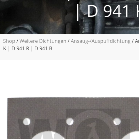
| D 941 
Shop
/
Weitere Dichtungen
/
Ansaug-/Auspuffdichtung
/ A
K | D 941 R | D 941 B