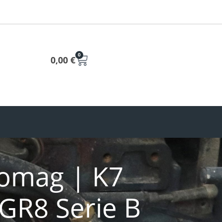
0
0,00
€
nomag | K7
 GR8 Serie B