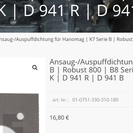
K | D 941 R | D 94
nsaug-/Auspuffdichtung für Hanomag | K7 Serie B | Robust 8
Ansaug-/Auspuffdichtun
B | Robust 800 | B8 Ser
K | D 941 R | D 941 B
01-0751-330-310-180
Art. Nr.:
16,80
€