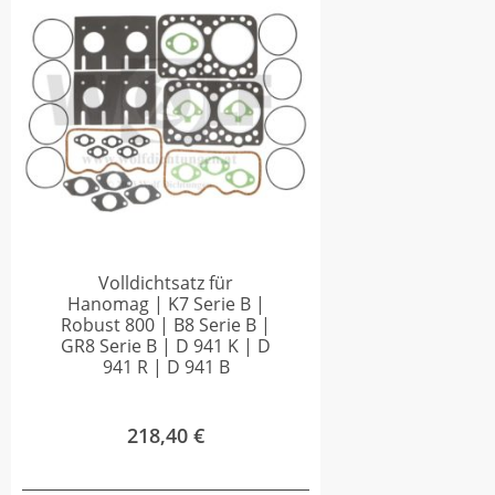
Volldichtsatz für
Hanomag | K7 Serie B |
Robust 800 | B8 Serie B |
GR8 Serie B | D 941 K | D
941 R | D 941 B
218,40
€