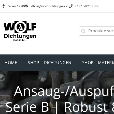
Wien 1220
office@wolfdichtungen.at
+43 1 282 63 480
HOME
SHOP – DICHTUNGEN
SHOP – MATERI
Ansaug-/Auspuf
Serie B | Robust 