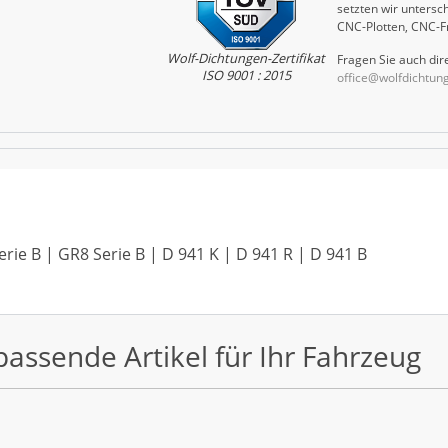
setzten wir untersch
CNC-Plotten, CNC-F
Wolf-Dichtungen-Zertifikat
Fragen Sie auch dire
ISO 9001 : 2015
office@wolfdichtun
rie B | GR8 Serie B | D 941 K | D 941 R | D 941 B
passende Artikel für Ihr Fahrzeug