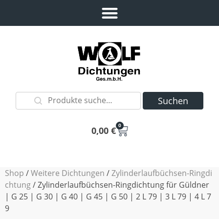
Suchen
0
0,00
€
Shop
/
Weitere Dichtungen
/
Zylinderlaufbüchsen-Ringdi
chtung
/ Zylinderlaufbüchsen-Ringdichtung für Güldner
| G 25 | G 30 | G 40 | G 45 | G 50 | 2 L 79 | 3 L 79 | 4 L 7
9