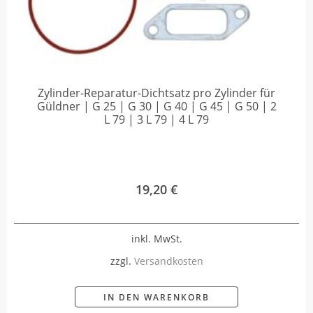
Zylinder-Reparatur-Dichtsatz pro Zylinder für
Güldner | G 25 | G 30 | G 40 | G 45 | G 50 | 2
L 79 | 3 L 79 | 4 L 79
19,20
€
inkl. MwSt.
zzgl.
Versandkosten
IN DEN WARENKORB