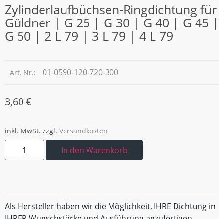
Zylinderlaufbüchsen-Ringdichtung für
Güldner | G 25 | G 30 | G 40 | G 45 |
G 50 | 2 L 79 | 3 L 79 | 4 L 79
01-0590-120-720-300
Art. Nr.:
3,60
€
inkl. MwSt.
zzgl.
Versandkosten
In den Warenkorb
Als Hersteller haben wir die Möglichkeit, IHRE Dichtung in
IHRER Wunschstärke und Ausführung anzufertigen.