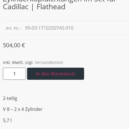
Cadillac | Flathead
99-03-1710250745-010
Art. Nr.:
504,00
€
inkl. MwSt.
zzgl.
Versandkosten
In den Warenkorb
2-teilig
V 8 – 2 x 4 Zylinder
5,7 l