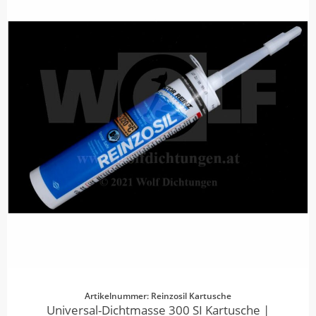
Artikelnummer: Reinzosil Kartusche
Universal-Dichtmasse 300 SI Kartusche |