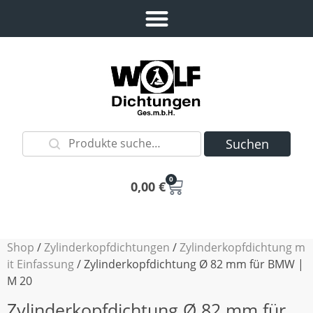
Suchen
0
0,00
€
Shop
/
Zylinderkopfdichtungen
/
Zylinderkopfdichtung m
it Einfassung
/ Zylinderkopfdichtung Ø 82 mm für BMW |
M 20
Zylinderkopfdichtung Ø 82 mm für