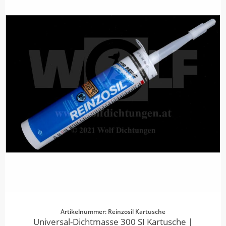
Artikelnummer: Reinzosil Kartusche
Universal-Dichtmasse 300 SI Kartusche |