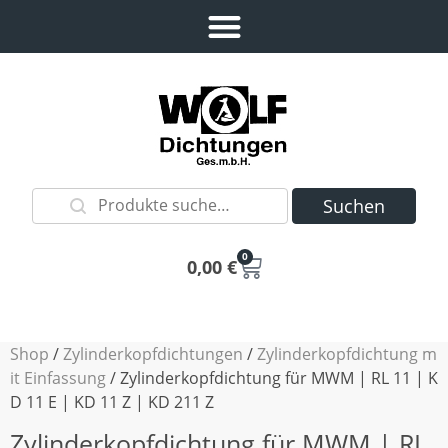
Suchen
0
0,00
€
Shop
/
Zylinderkopfdichtungen
/
Zylinderkopfdichtung m
it Einfassung
/ Zylinderkopfdichtung für MWM | RL 11 | K
D 11 E | KD 11 Z | KD 211 Z
Zylinderkopfdichtung für MWM | RL