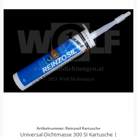
Artikelnummer: Reinzosil Kartusche
Universal-Dichtmasse 300 SI Kartusche |