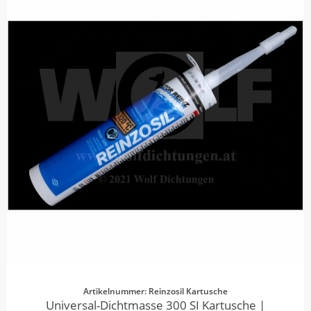
Artikelnummer: Reinzosil Kartusche
Universal-Dichtmasse 300 SI Kartusche |