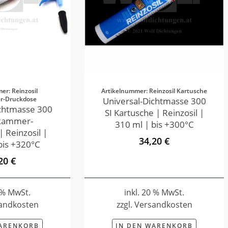
er: Reinzosil
Artikelnummer: Reinzosil Kartusche
r-Druckdose
Universal-Dichtmasse 300
ichtmasse 300
SI Kartusche | Reinzosil |
ikammer-
310 ml | bis +300°C
 Reinzosil |
34,20 €
bis +320°C
20 €
0 % MwSt.
inkl. 20 % MwSt.
sandkosten
zzgl. Versandkosten
WARENKORB
IN DEN WARENKORB