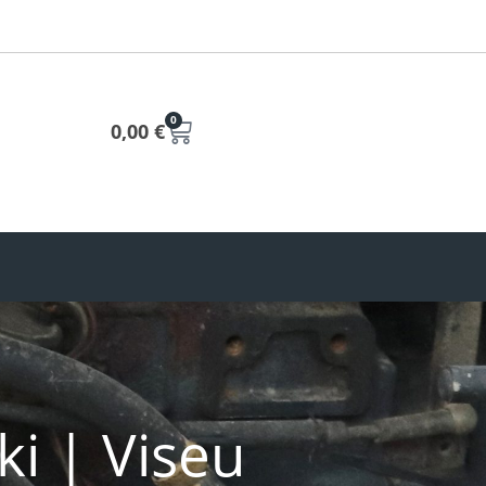
0
0,00
€
i | Viseu