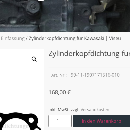
 Einfassung
/ Zylinderkopfdichtung für Kawasaki | Viseu
Zylinderkopfdichtung fü
99-11-1907171516-010
Art. Nr.:
168,00
€
inkl. MwSt.
zzgl.
Versandkosten
In den Warenkorb