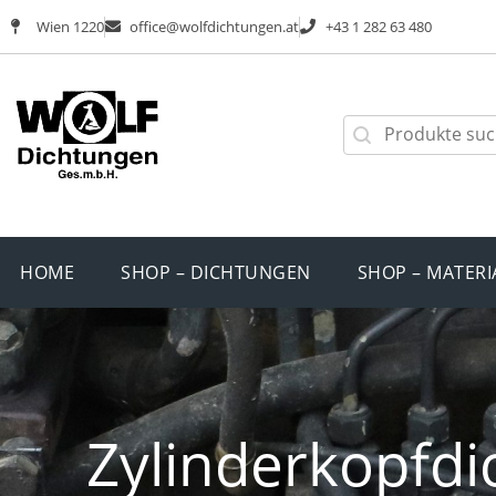
Wien 1220
office@wolfdichtungen.at
+43 1 282 63 480
HOME
SHOP – DICHTUNGEN
SHOP – MATERI
Zylinderkopfdi