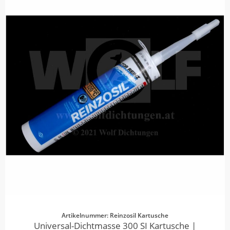
Artikelnummer: Reinzosil Kartusche
Universal-Dichtmasse 300 SI Kartusche |