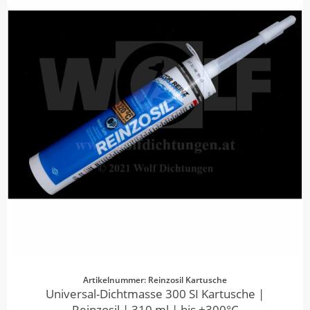
Artikelnummer: Reinzosil Kartusche
Universal-Dichtmasse 300 SI Kartusche |
Reinzosil | 310 ml | bis +300°C