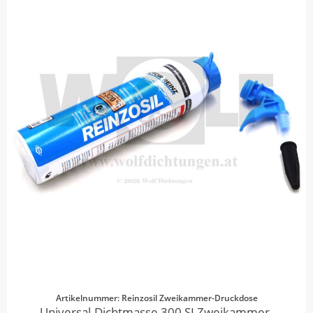
Artikelnummer: Reinzosil Zweikammer-Druckdose
Universal-Dichtmasse 300 SI Zweikammer-