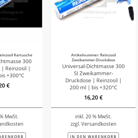
einzosil Kartusche
Artikelnummer: Reinzosil
Zweikammer-Druckdose
ichtmasse 300
Universal-Dichtmasse 300
 | Reinzosil |
SI Zweikammer-
bis +300°C
Druckdose | Reinzosil |
20 €
200 ml | bis +320°C
16,20 €
0 % MwSt.
inkl. 20 % MwSt.
sandkosten
zzgl. Versandkosten
WARENKORB
IN DEN WARENKORB