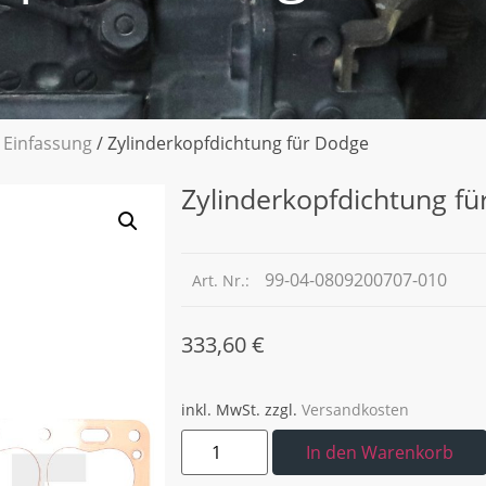
 Einfassung
/ Zylinderkopfdichtung für Dodge
Zylinderkopfdichtung f
99-04-0809200707-010
Art. Nr.:
333,60
€
inkl. MwSt.
zzgl.
Versandkosten
In den Warenkorb