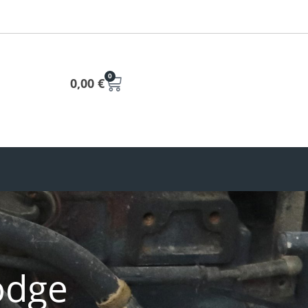
0
0,00
€
odge