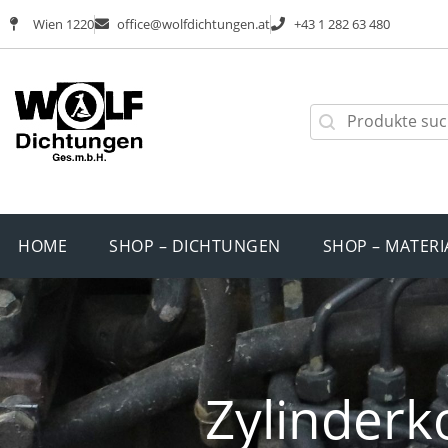
Wien 1220
office@wolfdichtungen.at
+43 1 282 63 480
HOME
SHOP – DICHTUNGEN
SHOP – MATERI
Zylinderk