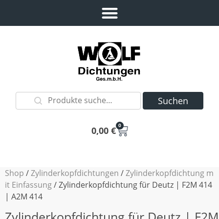
Suchen
0
0,00
€
Shop
/
Zylinderkopfdichtungen
/
Zylinderkopfdichtung m
it Einfassung
/ Zylinderkopfdichtung für Deutz | F2M 414
| A2M 414
Zylinderkopfdichtung für Deutz | F2M