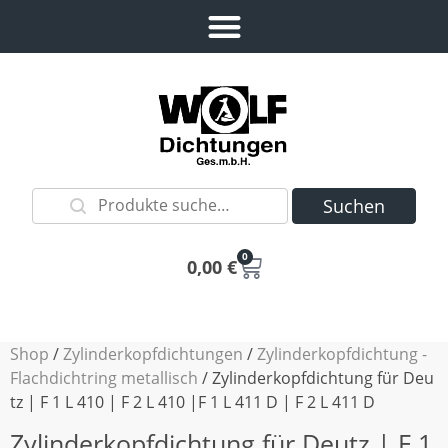
Suchen
0
0,00
€
Shop
/
Zylinderkopfdichtungen
/
Zylinderkopfdichtung -
Flachdichtring metallisch
/ Zylinderkopfdichtung für Deu
tz | F 1 L 410 | F 2 L 410 |F 1 L 411 D | F 2 L 411 D
Zylinderkopfdichtung für Deutz | F 1