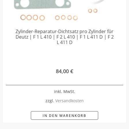
Zylinder-Reparatur-Dichtsatz pro Zylinder für
Deutz | F 1 L 410 | F 2 L 410 | F 1 L 411 D | F 2
L 411 D
84,00
€
inkl. MwSt.
zzgl.
Versandkosten
IN DEN WARENKORB