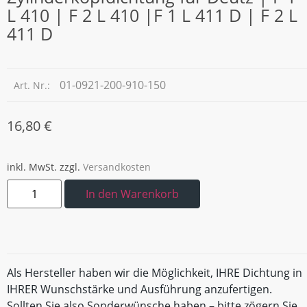
L 410 | F 2 L 410 |F 1 L 411 D | F 2 L
411 D
01-0921-200-910-150
Art. Nr.:
16,80
€
inkl. MwSt.
zzgl.
Versandkosten
In den Warenkorb
Als Hersteller haben wir die Möglichkeit, IHRE Dichtung in
IHRER Wunschstärke und Ausführung anzufertigen.
Sollten Sie also Sonderwünsche haben – bitte zögern Sie