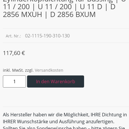
11 / 200 | U 11 / 200 | U 11 D | D
2856 MXUH | D 2856 BXUM
02-1115-190-310-130
Art. Nr.:
117,60
€
inkl. MwSt.
zzgl.
Versandkosten
In den Warenkorb
Als Hersteller haben wir die Möglichkeit, IHRE Dichtung in
IHRER Wunschstärke und Ausführung anzufertigen.
Sollten Sie also Sonderwünsche haben – bitte zögern Sie