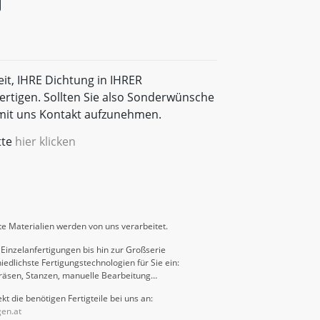
eit, IHRE Dichtung in IHRER
rtigen. Sollten Sie also Sonderwünsche
t mit uns Kontakt aufzunehmen.
tte
hier klicken
e Materialien werden von uns verarbeitet.
Einzelanfertigungen bis hin zur Großserie
iedlichste Fertigungstechnologien für Sie ein:
räsen, Stanzen, manuelle Bearbeitung…
kt die benötigen Fertigteile bei uns an:
gen.at