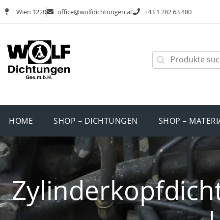
Wien 1220
office@wolfdichtungen.at
+43 1 282 63 480
HOME
SHOP – DICHTUNGEN
SHOP – MATERI
Zylinderkopfdich