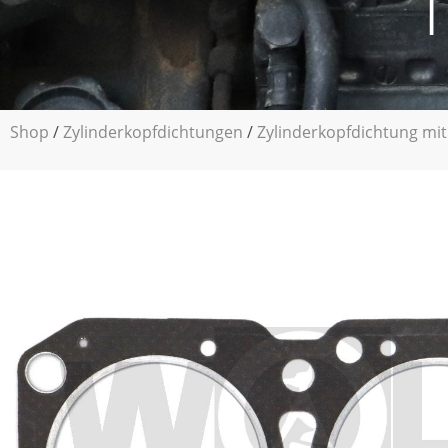
|
Shop
/
Zylinderkopfdichtungen
/
Zylinderkopfdichtung mit