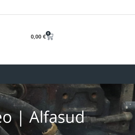
0
0,00
€
o | Alfasud