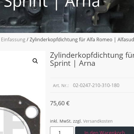
 Sprint | Arna
 Einfassung
/ Zylinderkopfdichtung für Alfa Romeo | Alfasud
Zylinderkopfdichtung fü
Sprint | Arna
02-0247-210-310-180
Art. Nr.:
75,60
€
inkl. MwSt.
zzgl.
Versandkosten
In den Warenkorb