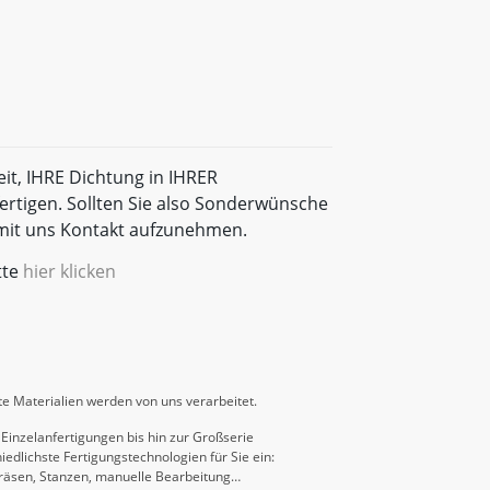
eit, IHRE Dichtung in IHRER
rtigen. Sollten Sie also Sonderwünsche
t mit uns Kontakt aufzunehmen.
tte
hier klicken
e Materialien werden von uns verarbeitet.
Einzelanfertigungen bis hin zur Großserie
iedlichste Fertigungstechnologien für Sie ein:
räsen, Stanzen, manuelle Bearbeitung…