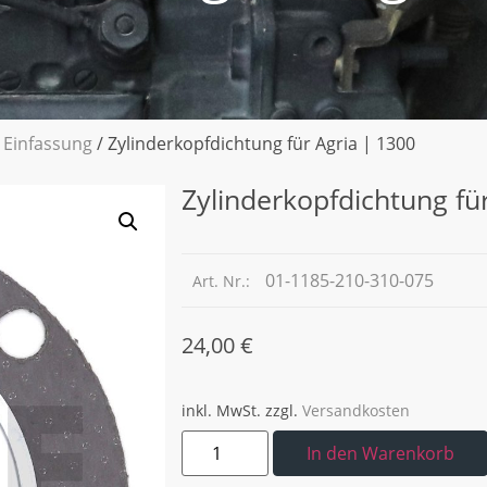
 Einfassung
/ Zylinderkopfdichtung für Agria | 1300
Zylinderkopfdichtung fü
01-1185-210-310-075
Art. Nr.:
24,00
€
inkl. MwSt.
zzgl.
Versandkosten
In den Warenkorb