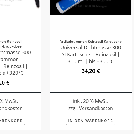
er: Reinzosil
Artikelnummer: Reinzosil Kartusche
r-Druckdose
Universal-Dichtmasse 300
ichtmasse 300
SI Kartusche | Reinzosil |
ikammer-
310 ml | bis +300°C
 Reinzosil |
34,20 €
bis +320°C
20 €
0 % MwSt.
inkl. 20 % MwSt.
sandkosten
zzgl. Versandkosten
WARENKORB
IN DEN WARENKORB