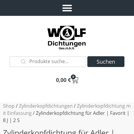
Suchen
0
0,00
€
Shop
/
Zylinderkopfdichtungen
/
Zylinderkopfdichtung m
it Einfassung
/ Zylinderkopfdichtung für Adler | Favorit |
8 J | 2 S
Zylinderkopfdichtung für Adler |