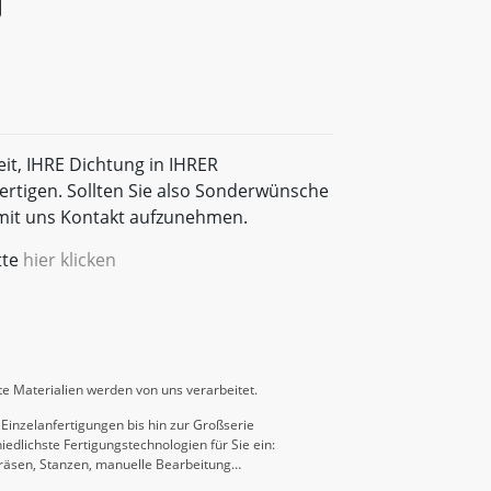
eit, IHRE Dichtung in IHRER
rtigen. Sollten Sie also Sonderwünsche
t mit uns Kontakt aufzunehmen.
tte
hier klicken
e Materialien werden von uns verarbeitet.
Einzelanfertigungen bis hin zur Großserie
iedlichste Fertigungstechnologien für Sie ein:
räsen, Stanzen, manuelle Bearbeitung…