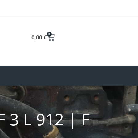
0
0,00
€
F 3 L 912 | F