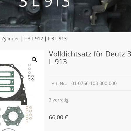
3 L 913
 Zylinder | F 3 L 912 | F 3 L 913
Volldichtsatz für Deutz 3
L 913
01-0766-103-000-000
Art. Nr.:
3 vorrätig
66,00
€