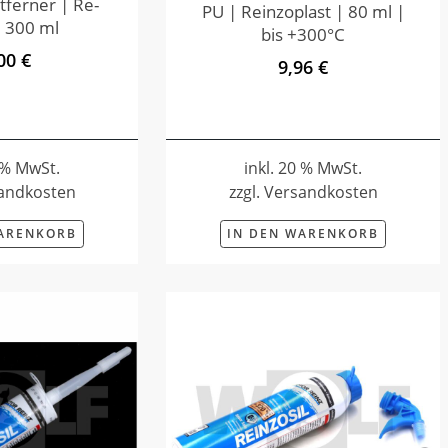
tferner | Re-
PU | Reinzoplast | 80 ml |
 300 ml
bis +300°C
00 €
9,96 €
0 % MwSt.
inkl. 20 % MwSt.
sandkosten
zzgl. Versandkosten
WARENKORB
IN DEN WARENKORB