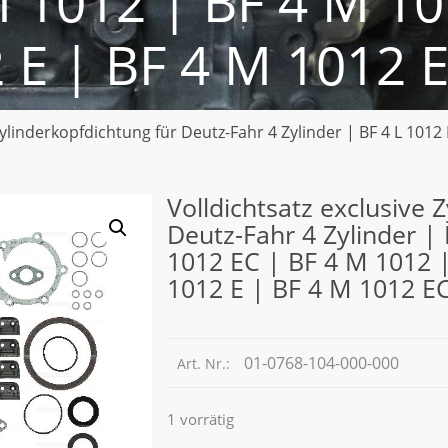
 1012 | BF 4 M 10
 E | BF 4 M 1012 
Zylinderkopfdichtung für Deutz-Fahr 4 Zylinder | BF 4 L 1012 
Volldichtsatz exclusive 
Deutz-Fahr 4 Zylinder | 
1012 EC | BF 4 M 1012 
1012 E | BF 4 M 1012 E
01-0768-104-000-000
Art. Nr.:
1 vorrätig