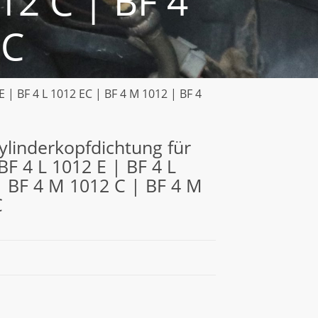
12 C | BF 4
EC
E | BF 4 L 1012 EC | BF 4 M 1012 | BF 4
Zylinderkopfdichtung für
BF 4 L 1012 E | BF 4 L
| BF 4 M 1012 C | BF 4 M
C