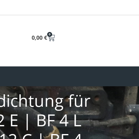
0
0,00
€
dichtung für
 E | BF 4 L