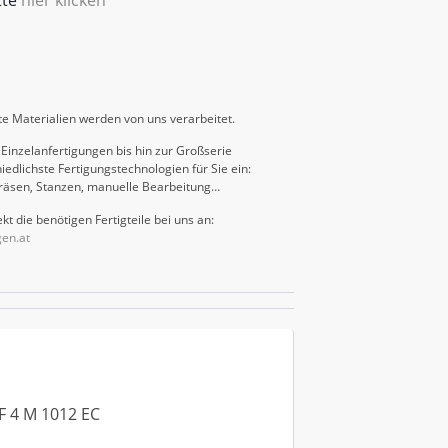
e Materialien werden von uns verarbeitet.
Einzelanfertigungen bis hin zur Großserie
iedlichste Fertigungstechnologien für Sie ein:
räsen, Stanzen, manuelle Bearbeitung…
kt die benötigen Fertigteile bei uns an:
gen.at
BF 4 M 1012 EC