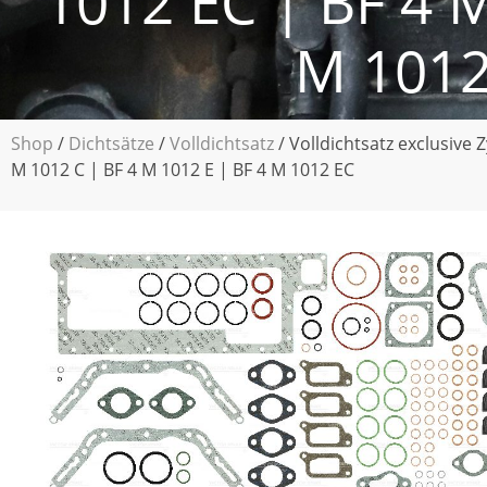
1012 EC | BF 4 M
M 1012
Shop
/
Dichtsätze
/
Volldichtsatz
/ Volldichtsatz exclusive 
M 1012 C | BF 4 M 1012 E | BF 4 M 1012 EC