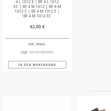
4 L 1012 E | BF 4 L 1012
EC | BF 4 M 1012 | BF 4 M
1012 C | BF 4 M 1012 E |
BF 4 M 1012 EC
42,00
€
inkl. MwSt.
zzgl.
Versandkosten
IN DEN WARENKORB