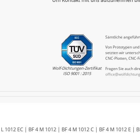
Sämtliche angeführt
Von Prototypen und 
setzten wir untersch
CNC-Plotten, CNC-F
Wolf-Dichtungen-Zertifikat
Fragen Sie auch dire
ISO 9001 : 2015
office@wolfdichtun
4 L 1012 EC | BF 4 M 1012 | BF 4 M 1012 C | BF 4 M 1012 E | 