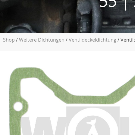
55 |
Shop
/
Weitere Dichtungen
/
Ventildeckeldichtung
/ Ventil