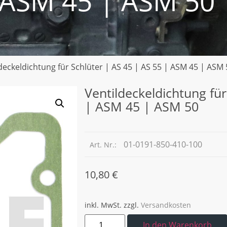
 ASM 45 | ASM 50
deckeldichtung für Schlüter | AS 45 | AS 55 | ASM 45 | ASM 
Ventildeckeldichtung für
| ASM 45 | ASM 50
01-0191-850-410-100
Art. Nr.:
10,80
€
inkl. MwSt.
zzgl.
Versandkosten
In den Warenkorb