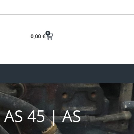
0
0,00
€
 AS 45 | AS