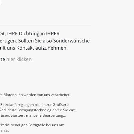
eit, IHRE Dichtung in IHRER
rtigen. Sollten Sie also Sonderwünsche
t mit uns Kontakt aufzunehmen.
tte
hier klicken
e Materialien werden von uns verarbeitet.
Einzelanfertigungen bis hin zur Großserie
iedlichste Fertigungstechnologien für Sie ein:
räsen, Stanzen, manuelle Bearbeitung…
kt die benötigen Fertigteile bei uns an:
gen.at