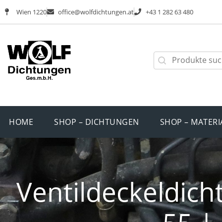
Wien 1220
office@wolfdichtungen.at
+43 1 282 63 480
HOME
SHOP – DICHTUNGEN
SHOP – MATERI
Ventildeckeldich