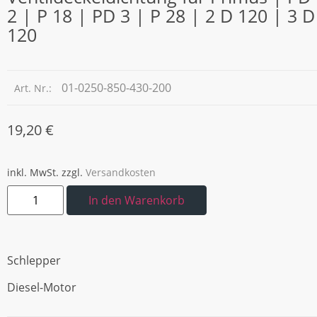
2 | P 18 | PD 3 | P 28 | 2 D 120 | 3 D
120
01-0250-850-430-200
Art. Nr.:
19,20
€
inkl. MwSt.
zzgl.
Versandkosten
In den Warenkorb
Schlepper
Diesel-Motor