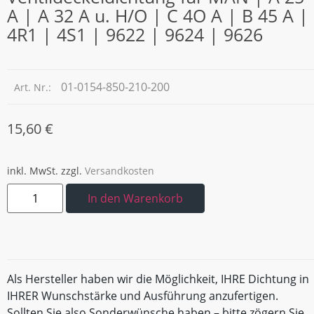
A | A 32 A u. H/O | C 4O A | B 45 A |
4R1 | 4S1 | 9622 | 9624 | 9626
01-0154-850-210-200
Art. Nr.:
15,60
€
inkl. MwSt.
zzgl.
Versandkosten
In den Warenkorb
Als Hersteller haben wir die Möglichkeit, IHRE Dichtung in
IHRER Wunschstärke und Ausführung anzufertigen.
Sollten Sie also Sonderwünsche haben – bitte zögern Sie