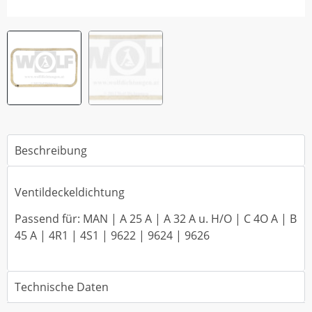
Beschreibung
Ventildeckeldichtung
Passend für: MAN | A 25 A | A 32 A u. H/O | C 4O A | B
45 A | 4R1 | 4S1 | 9622 | 9624 | 9626
Technische Daten