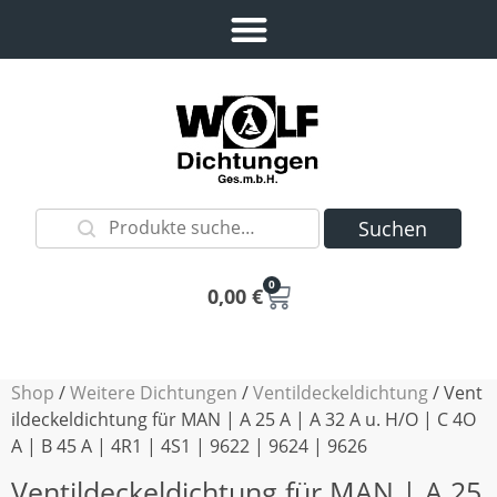
Suchen
0
0,00
€
Shop
/
Weitere Dichtungen
/
Ventildeckeldichtung
/ Vent
ildeckeldichtung für MAN | A 25 A | A 32 A u. H/O | C 4O
A | B 45 A | 4R1 | 4S1 | 9622 | 9624 | 9626
Ventildeckeldichtung für MAN | A 25