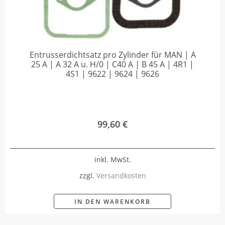
Entrusserdichtsatz pro Zylinder für MAN | A
25 A | A 32 A u. H/0 | C40 A | B 45 A | 4R1 |
4S1 | 9622 | 9624 | 9626
99,60
€
inkl. MwSt.
zzgl.
Versandkosten
IN DEN WARENKORB