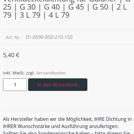
25 | G 30 | G 40 | G 45 | G 50 | 2 L
79 | 3 L 79 | 4 L 79
01-0590-850-210-150
Art. Nr.:
5,40
€
inkl. MwSt.
zzgl.
Versandkosten
In den Warenkorb
Als Hersteller haben wir die Möglichkeit, IHRE Dichtung in
IHRER Wunschstärke und Ausführung anzufertigen.
Sollten Sie also Sonderwünsche haben – bitte zögern Sie