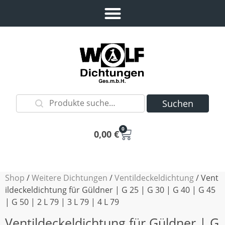
Suchen
0
0,00
€
Shop
/
Weitere Dichtungen
/
Ventildeckeldichtung
/ Vent
ildeckeldichtung für Güldner | G 25 | G 30 | G 40 | G 45
| G 50 | 2 L 79 | 3 L 79 | 4 L 79
Ventildeckeldichtung für Güldner | G