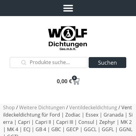
Suchen
0
0,00
€
Shop
/
Weitere Dichtungen
/
Ventildeckeldichtung
/ Vent
ildeckeldichtung für Ford | Zodiac | Essex | Granada | Si
erra | Capri | Capri II | Capri III | Consul | Zephyr | MK 2
| MK 4 | ECJ | GB 4 | GBC | GECP | GGCL | GGFL | GGNL