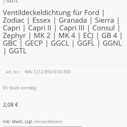
| GGTL
Ventildeckeldichtung für Ford |
Zodiac | Essex | Granada | Sierra |
Capri | Capri II | Capri III | Consul |
Zephyr | MK 2 | MK 4 | ECJ | GB 4 |
GBC | GECP | GGCL | GGFL | GGNL
| GGTL
WA-1212-850-610-300
Art. Nr.:
85 Stück vorrätig
2,08
€
inkl. MwSt.
zzgl.
Versandkosten