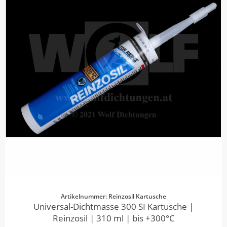
Artikelnummer: Reinzosil Kartusche
Universal-Dichtmasse 300 SI Kartusche |
Reinzosil | 310 ml | bis +300°C