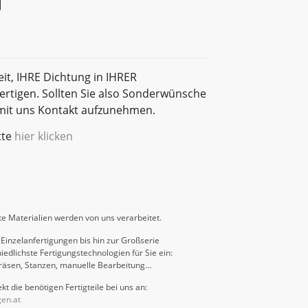
eit, IHRE Dichtung in IHRER
rtigen. Sollten Sie also Sonderwünsche
t mit uns Kontakt aufzunehmen.
tte
hier klicken
e Materialien werden von uns verarbeitet.
Einzelanfertigungen bis hin zur Großserie
iedlichste Fertigungstechnologien für Sie ein:
räsen, Stanzen, manuelle Bearbeitung…
kt die benötigen Fertigteile bei uns an:
gen.at