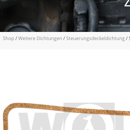
Shop
/
Weitere Dichtungen
/
Steuerungsdeckeldichtung
/ 