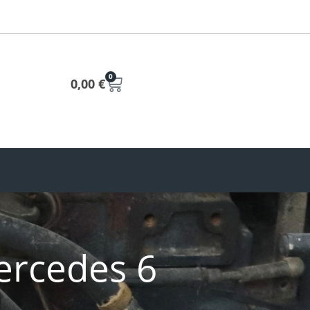
0
0,00
€
ercedes 6