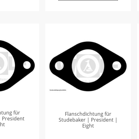
htung für
Flanschdichtung für
 President
Studebaker | President |
ght
Eight