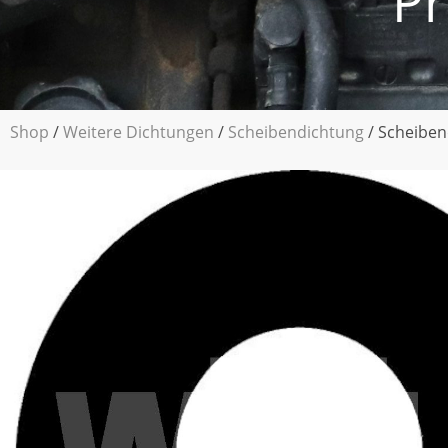
Pr
Shop
/
Weitere Dichtungen
/
Scheibendichtung
/ Scheiben