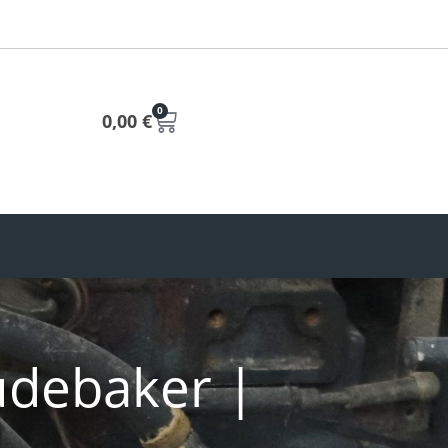
0
0,00
€
udebaker |