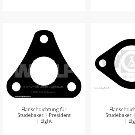
Flanschdichtung für
Flanschdic
Studebaker | President
Studebaker |
| Eight
| Ei