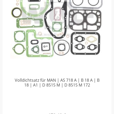
Volldichtsatz für MAN | AS 718 A | B 18 A | B
18 | A1 | D 8515 M | D 8515 M 172