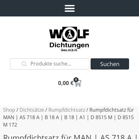
Suchen
0
0,00
€
Shop
/
Dichtsätze
/
Rumpfdichtsatz
/ Rumpfdichtsatz für
MAN | AS 718 A | B 18 A | B 18 | A1 | D 8515 M | D 8515
M 172
Rumpfdichtsatz für MAN | AS 718 A |