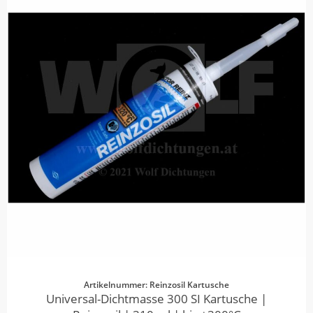
Artikelnummer: Reinzosil Kartusche
Universal-Dichtmasse 300 SI Kartusche |