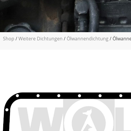
Shop
/
Weitere Dichtungen
/
Ölwannendichtung
/ Ölwanne