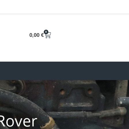
0
0,00
€
Rover