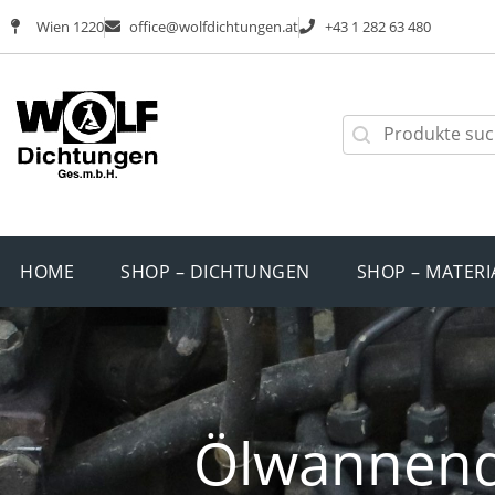
Wien 1220
office@wolfdichtungen.at
+43 1 282 63 480
HOME
SHOP – DICHTUNGEN
SHOP – MATERI
Ölwannend