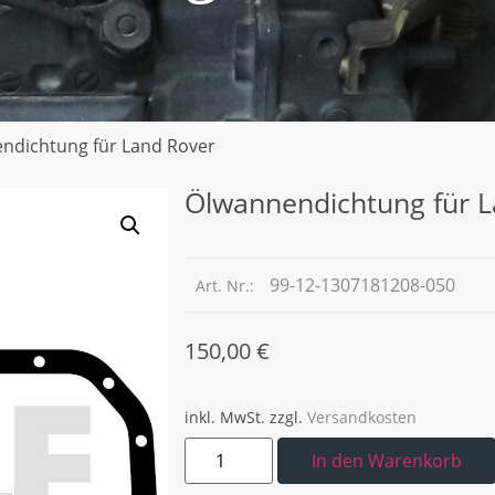
ndichtung für Land Rover
Ölwannendichtung für 
99-12-1307181208-050
Art. Nr.:
150,00
€
inkl. MwSt.
zzgl.
Versandkosten
In den Warenkorb