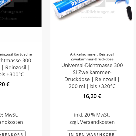
einzosil Kartusche
Artikelnummer: Reinzosil
Zweikammer-Druckdose
ichtmasse 300
Universal-Dichtmasse 300
 | Reinzosil |
SI Zweikammer-
bis +300°C
Druckdose | Reinzosil |
20 €
200 ml | bis +320°C
16,20 €
0 % MwSt.
inkl. 20 % MwSt.
sandkosten
zzgl. Versandkosten
WARENKORB
IN DEN WARENKORB