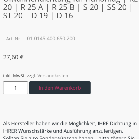
20 | R 25 A | R 25 B | S 20 | SS 20 |
ST 20 | D 19 | D 16
01-0145-400-650-200
Art. Nr.:
27,60
€
inkl. MwSt.
zzgl.
Versandkosten
In den Warenkorb
Als Hersteller haben wir die Möglichkeit, IHRE Dichtung in
IHRER Wunschstärke und Ausführung anzufertigen.
Sollten Sie also Sonderwünsche haben – bitte zögern Sie