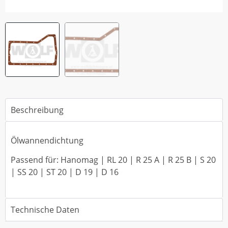
Beschreibung
Ölwannendichtung
Passend für: Hanomag | RL 20 | R 25 A | R 25 B | S 20
| SS 20 | ST 20 | D 19 | D 16
Technische Daten