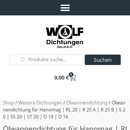
Suchen
0
0,00
€
Shop
/
Weitere Dichtungen
/
Ölwannendichtung
/ Ölwan
nendichtung für Hanomag | RL 20 | R 25 A | R 25 B | S 2
0 | SS 20 | ST 20 | D 19 | D 16
Ölwannendichtung für Hanomag | RL