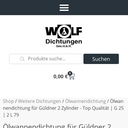
Suchen
0
0,00
€
Shop
/
Weitere Dichtungen
/
Ölwannendichtung
/ Ölwan
nendichtung für Güldner 2 Zylinder - Top Qualität | G 25
| 2 L 79
Ölwannendichtung für Güldner 2