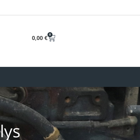
0
0,00
€
lys