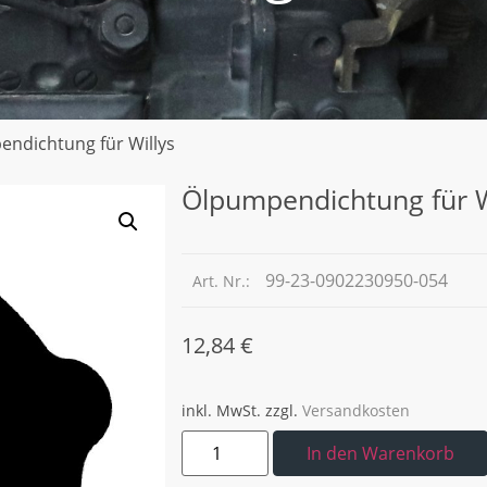
ndichtung für Willys
Ölpumpendichtung für W
99-23-0902230950-054
Art. Nr.:
12,84
€
inkl. MwSt.
zzgl.
Versandkosten
In den Warenkorb