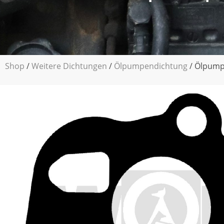
Shop
/
Weitere Dichtungen
/
Ölpumpendichtung
/ Ölpumpe