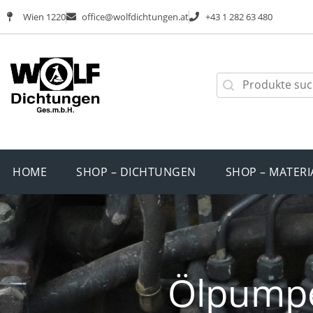
Wien 1220
office@wolfdichtungen.at
+43 1 282 63 480
HOME
SHOP – DICHTUNGEN
SHOP – MATERI
Ölpumpe