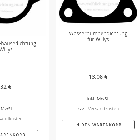
Wasserpumpendichtung
für Willys
ehäusedichtung
Willys
13,08
€
,32
€
inkl. MwSt.
. MwSt.
zzgl.
Versandkosten
sandkosten
IN DEN WARENKORB
WARENKORB