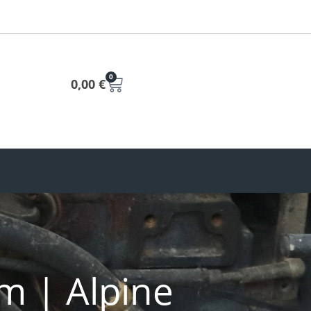
0
0,00
€
m | Alpine