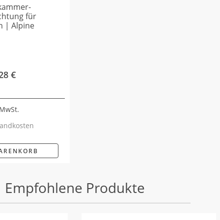
lkammer-
chtung für
 | Alpine
,28
€
 MwSt.
andkosten
WARENKORB
Empfohlene Produkte