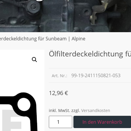
terdeckeldichtung für Sunbeam | Alpine
Ölfilterdeckeldichtung 
99-19-2411150821-053
Art. Nr.:
12,96
€
inkl. MwSt.
zzgl.
Versandkosten
In den Warenkorb