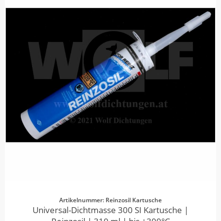
Artikelnummer: Reinzosil Kartusche
Universal-Dichtmasse 300 SI Kartusche |