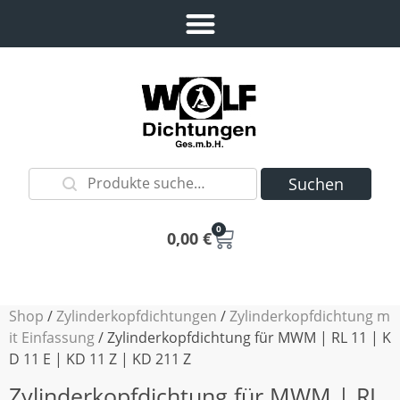
Suchen
0
0,00
€
Shop
/
Zylinderkopfdichtungen
/
Zylinderkopfdichtung m
it Einfassung
/ Zylinderkopfdichtung für MWM | RL 11 | K
D 11 E | KD 11 Z | KD 211 Z
Zylinderkopfdichtung für MWM | RL