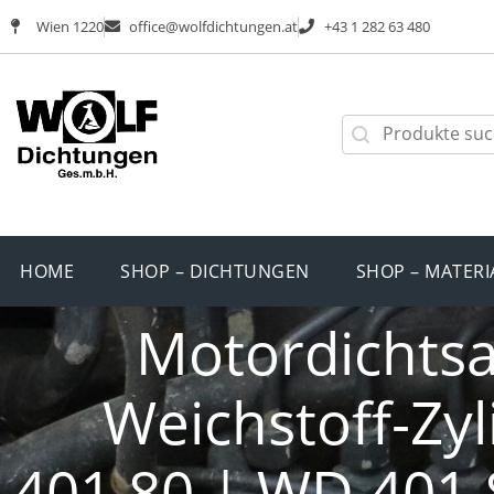
Wien 1220
office@wolfdichtungen.at
+43 1 282 63 480
HOME
SHOP – DICHTUNGEN
SHOP – MATERI
Motordichtsat
Weichstoff-Zy
401.80 | WD 401.