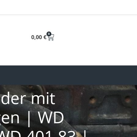
0
0,00
€
nder mit
gen | WD
WD 401.83 |