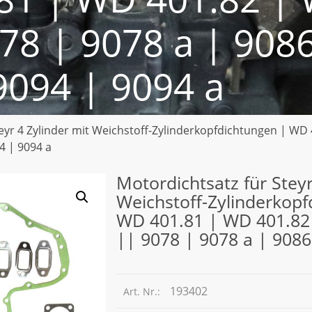
8 | 9078 a | 9086
9094 | 9094 a
teyr 4 Zylinder mit Weichstoff-Zylinderkopfdichtungen | W
4 | 9094 a
Motordichtsatz für Steyr
Weichstoff-Zylinderkop
WD 401.81 | WD 401.82
|| 9078 | 9078 a | 9086
193402
Art. Nr.: