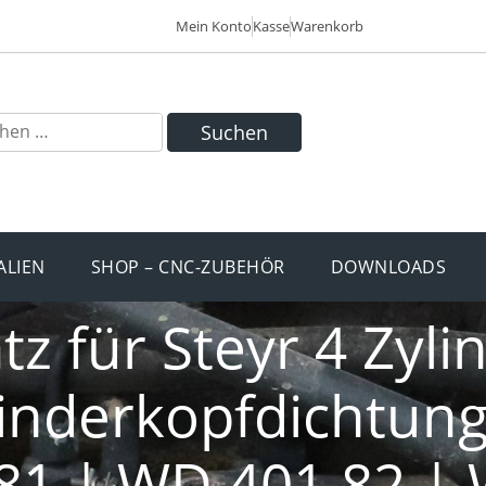
Mein Konto
Kasse
Warenkorb
Suchen
ALIEN
SHOP – CNC-ZUBEHÖR
DOWNLOADS
z für Steyr 4 Zyli
linderkopfdichtun
81 | WD 401.82 | 