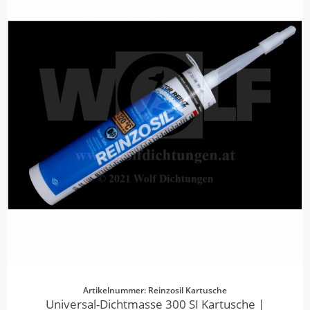
Artikelnummer: Reinzosil Kartusche
Universal-Dichtmasse 300 SI Kartusche |