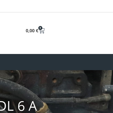
0
0,00
€
DL 6 A