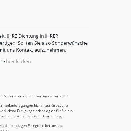
eit, IHRE Dichtung in IHRER
rtigen. Sollten Sie also Sonderwünsche
t mit uns Kontakt aufzunehmen.
tte
hier klicken
e Materialien werden von uns verarbeitet.
Einzelanfertigungen bis hin zur Großserie
iedlichste Fertigungstechnologien für Sie ein:
räsen, Stanzen, manuelle Bearbeitung…
kt die benötigen Fertigteile bei uns an:
gen.at