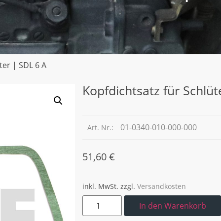
ter | SDL 6 A
Kopfdichtsatz für Schlüt
01-0340-010-000-000
Art. Nr.:
51,60
€
inkl. MwSt.
zzgl.
Versandkosten
In den Warenkorb