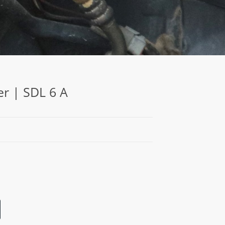
er | SDL 6 A