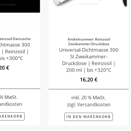
einzosil Kartusche
Artikelnummer: Reinzosil
Zweikammer-Druckdose
ichtmasse 300
Universal-Dichtmasse 300
 | Reinzosil |
SI Zweikammer-
bis +300°C
Druckdose | Reinzosil |
20 €
200 ml | bis +320°C
16,20 €
0 % MwSt.
inkl. 20 % MwSt.
sandkosten
zzgl. Versandkosten
WARENKORB
IN DEN WARENKORB