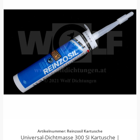
Artikelnummer: Reinzosil Kartusche
Universal-Dichtmasse 300 SI Kartusche |