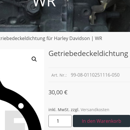
WR
triebedeckeldichtung für Harley Davidson | WR
Getriebedeckeldichtung
99-08-0110251116-050
Art. Nr.:
30,00
€
inkl. MwSt.
zzgl.
Versandkosten
In den Warenkorb