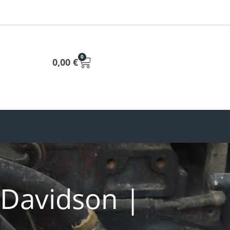
0
0,00
€
 Davidson |