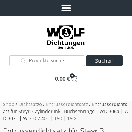
Suchen
0
0,00
€
Shop
/
Dichtsätze
/
Entrusserdichtsatz
/ Entrusserdichts
atz für Steyr 3 Zylinder inkl. Büchsenringe | WD 306a | W
D 307c | WD 307.40 || 190 | 190s
Entrusserdichtsatz für Steyr 3