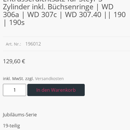
Zylinder inkl. Büchsenringe | WD
306a | WD 307c | WD 307.40 || 190
| 190s
196012
Art. Nr.:
129,60
€
inkl. MwSt.
zzgl.
Versandkosten
In den Warenkorb
Jubiläums-Serie
19-teilig