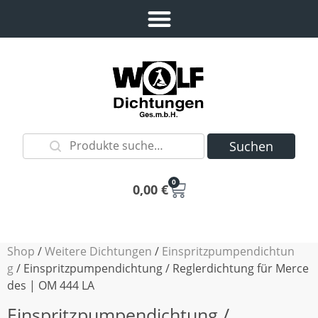
Suchen
0
0,00
€
Shop
/
Weitere Dichtungen
/
Einspritzpumpendichtun
g
/ Einspritzpumpendichtung / Reglerdichtung für Merce
des | OM 444 LA
Einspritzpumpendichtung /