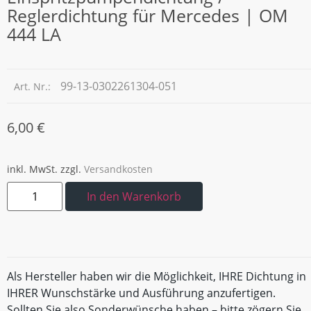
Reglerdichtung für Mercedes | OM
444 LA
99-13-0302261304-051
Art. Nr.:
6,00
€
inkl. MwSt.
zzgl.
Versandkosten
In den Warenkorb
Als Hersteller haben wir die Möglichkeit, IHRE Dichtung in
IHRER Wunschstärke und Ausführung anzufertigen.
Sollten Sie also Sonderwünsche haben – bitte zögern Sie