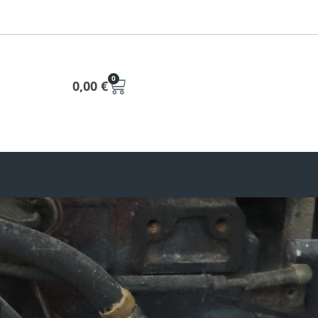
0
0,00
€