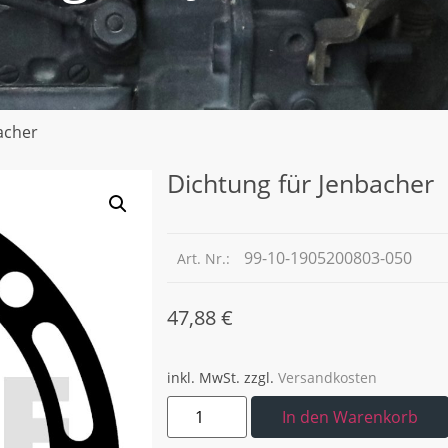
acher
Dichtung für Jenbacher
99-10-1905200803-050
Art. Nr.:
47,88
€
inkl. MwSt.
zzgl.
Versandkosten
In den Warenkorb