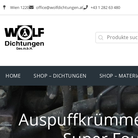
Wien 1220
office@wolfdichtungen.at
+43 1 282 63 480
HOME
SHOP – DICHTUNGEN
SHOP – MATERI
Auspuffkrümmer