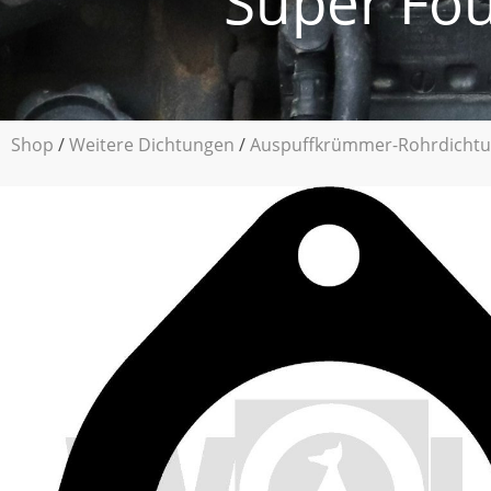
Super Fou
Shop
/
Weitere Dichtungen
/
Auspuffkrümmer-Rohrdicht