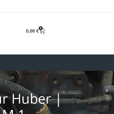
0
0,00
€
r Huber |