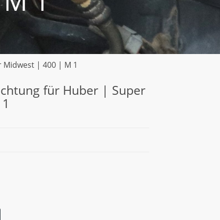
 M 1
 Midwest | 400 | M 1
chtung für Huber | Super
 1