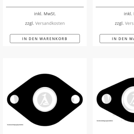
inkl. MwSt.
inkl.
zzgl.
Versandkosten
zzgl.
Vers
IN DEN WARENKORB
IN DEN 