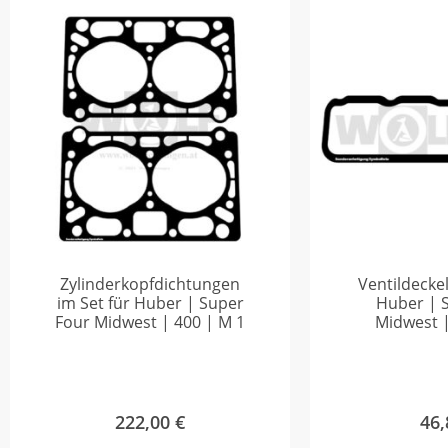
Zylinderkopfdichtungen
Ventildecke
im Set für Huber | Super
Huber | 
Four Midwest | 400 | M 1
Midwest |
222,00
€
46