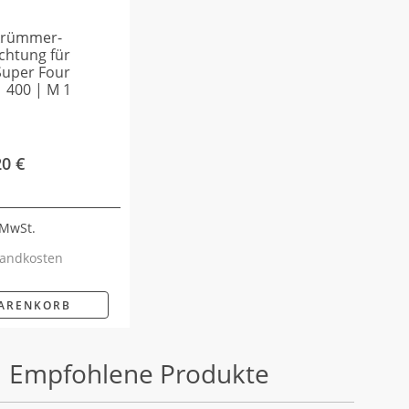
krümmer-
chtung für
Super Four
 400 | M 1
20
€
 MwSt.
andkosten
WARENKORB
Empfohlene Produkte