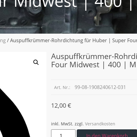
r Midwest | 400 |
ung
/ Auspuffkrümmer-Rohrdichtung für Huber | Super Four
Auspuffkrümmer-Rohrdi
Four Midwest | 400 | M
99-08-1908240612-031
Art. Nr.:
12,00
€
inkl. MwSt.
zzgl.
Versandkosten
In den Warenkorb