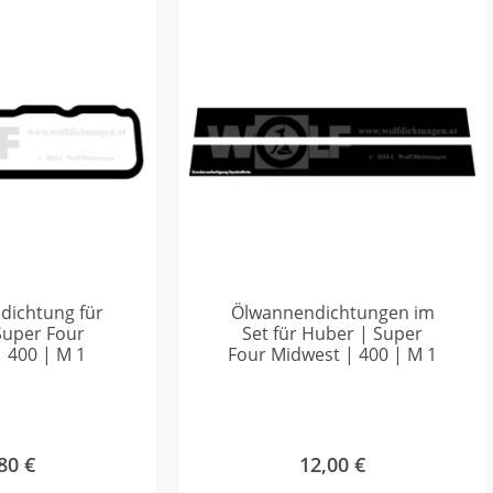
ldichtung für
Ölwannendichtungen im
Super Four
Set für Huber | Super
 400 | M 1
Four Midwest | 400 | M 1
,80
€
12,00
€