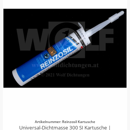
Artikelnummer: Reinzosil Kartusche
Universal-Dichtmasse 300 SI Kartusche |